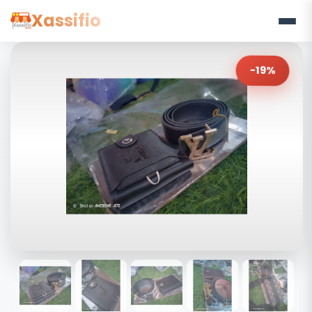
Xassifio
-19%