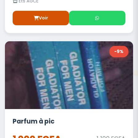
Ets AGCE
Voir
-9%
Parfum à pic