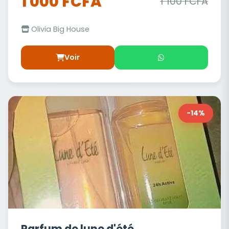
1 000 FCFA
1 100 FCFA
Olivia Big House
Voir
-14%
Parfum de lune d'été