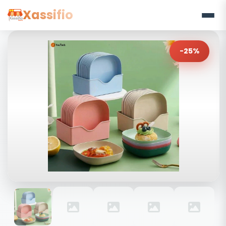
Xassifio
-25%