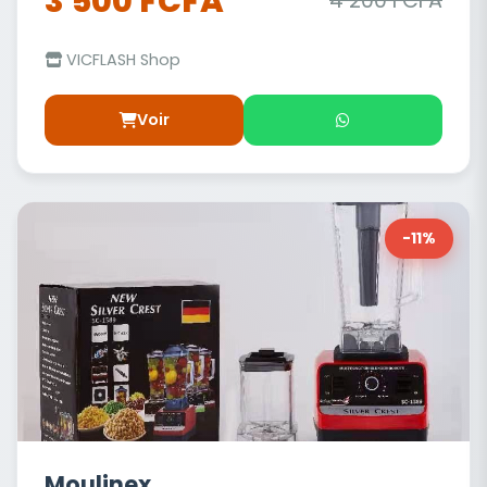
3 500 FCFA
4 200 FCFA
VICFLASH Shop
Voir
-11%
Moulinex