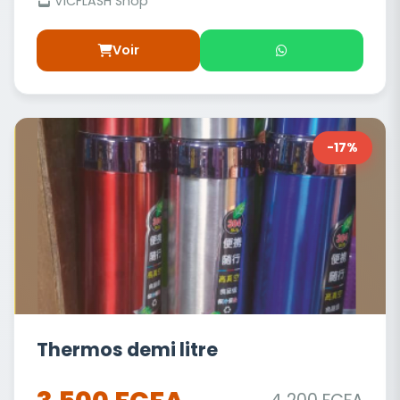
VICFLASH Shop
Voir
-17%
Thermos demi litre