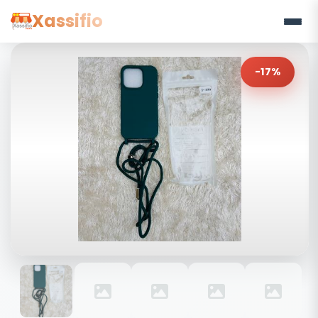
Xassifio
-17%