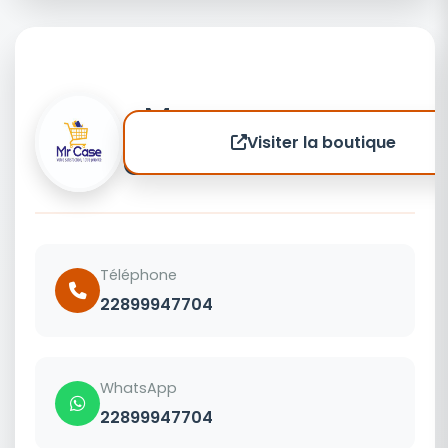
Mr
Visiter la boutique
CASE
Téléphone
22899947704
WhatsApp
22899947704