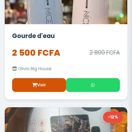
Gourde d'eau
2 500 FCFA
2 800 FCFA
Olivia Big House
Voir
-12%