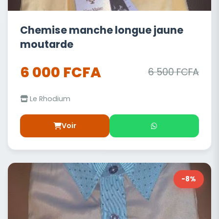
Chemise manche longue jaune
moutarde
6 000 FCFA
6 500 FCFA
Le Rhodium
Voir
-8%