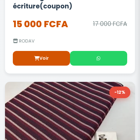
écriture(coupon)
15 000 FCFA
17 000 FCFA
RODAV
Voir
-12%