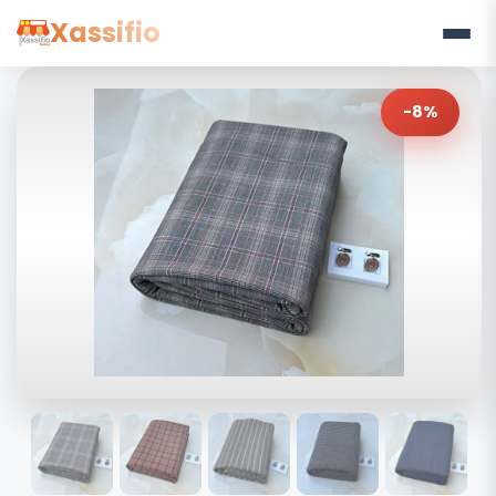
Xassifio
-8%