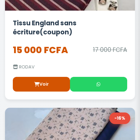
Tissu England sans
écriture(coupon)
15 000 FCFA
17 000 FCFA
RODAV
Voir
-16%