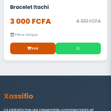
Bracelet Itachi
3 000 FCFA
4 100 FCFA
Pièce Unique
Voir
Xassifio
La plateforme qui rassemble commerçants et