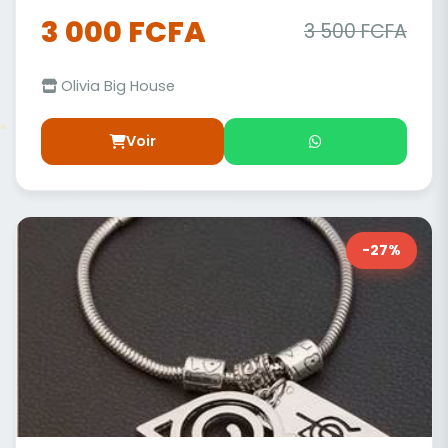
3 000 FCFA
3 500 FCFA
Olivia Big House
Voir
-27%