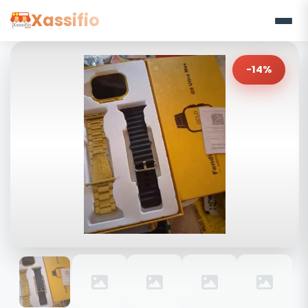
Xassifio
-14%