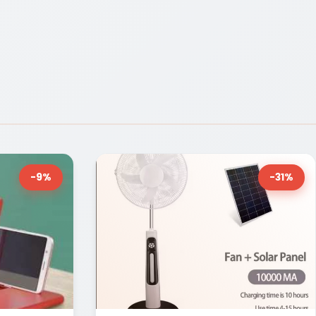
-9%
-31%