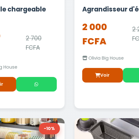
e chargeable
Agrandisseur d'
2 000
2 
0
2 700
F
FCFA
FCFA
Olivia Big House
ig House
Voir
ir
-10%