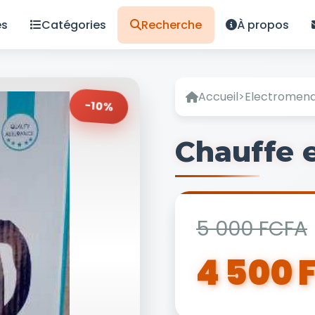
es
Catégories
Recherche
À propos
Accueil
>
Electromen
-10%
Chauffe 
5 000 FCFA
4 500 