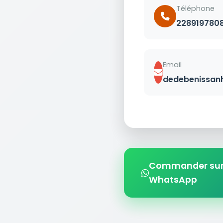
Téléphone
228919780
Email
dedebenissan
Commander su
WhatsApp