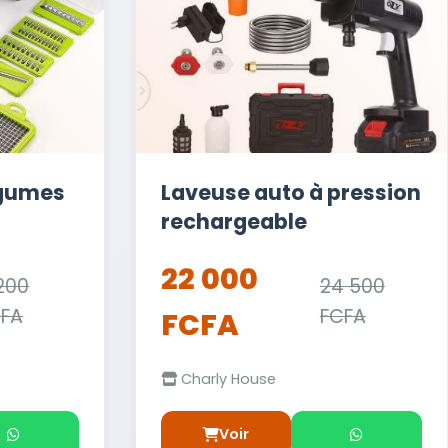
égumes
Laveuse auto à pression
rechargeable
22 000
200
24 500
CFA
FCFA
FCFA
Charly House
Voir