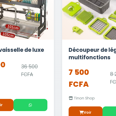
aisselle de luxe
Découpeur de l
multifonctions
00
36 500
7 500
8 
FCFA
F
FCFA
Tinon Shop
ir
Voir