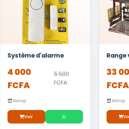
Système d'alarme
Range v
4 000
33 0
5 500
FCFA
FCFA
FCFA
Bshop
Bshop
Voir
Vo