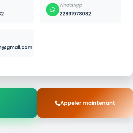
WhatsApp
82
22891978082
h@gmail.com
r
Appeler maintenant