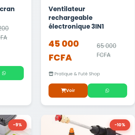
écran
Ventilateur
rechargeable
électronique 3IN1
200
CFA
45 000
65 000
FCFA
FCFA
Pratique & Futé Shop
Voir
-9%
-10%