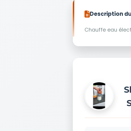
Description du
Chauffe eau élect
S
S