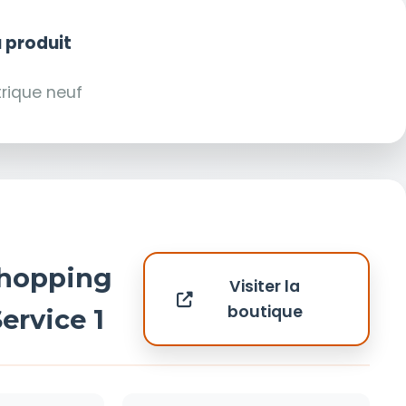
 produit
rique neuf
hopping
Visiter la
boutique
ervice 1