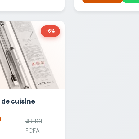
-6%
 de cuisine
0
4 800
FCFA