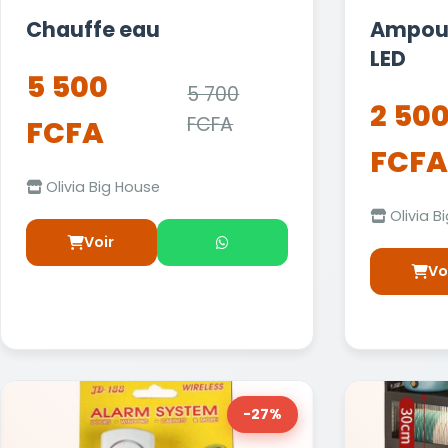
Chauffe eau
Ampoul
LED
5 500
5 700
2 50
FCFA
FCFA
FCFA
Olivia Big House
Olivia B
Voir
Vo
-27%