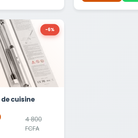
-6%
 de cuisine
0
4 800
FCFA