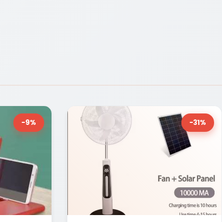
-9%
-31%