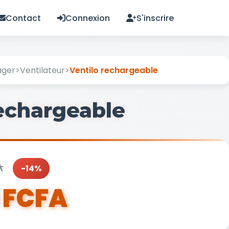
Contact
Connexion
S'inscrire
ager
>
Ventilateur
>
Ventilo rechargeable
rechargeable
A
-14%
 FCFA