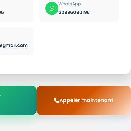
WhatsApp
96
22896082196
@gmail.com
r
Appeler maintenant