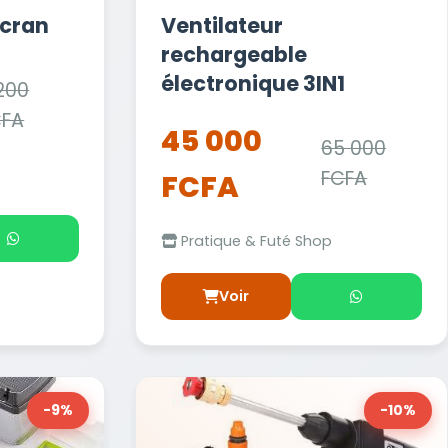
écran
Ventilateur
rechargeable
électronique 3IN1
200
CFA
45 000
65 000
FCFA
FCFA
Pratique & Futé Shop
Voir
-9%
-10%