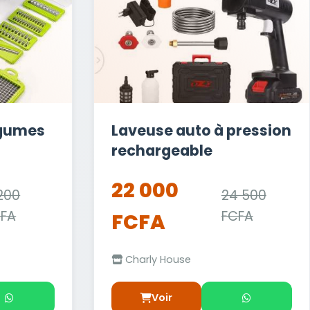
égumes
Laveuse auto à pression
rechargeable
22 000
200
24 500
CFA
FCFA
FCFA
Charly House
Voir