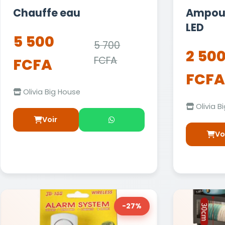
Chauffe eau
Ampoul
LED
5 500
5 700
2 50
FCFA
FCFA
FCFA
Olivia Big House
Olivia B
Voir
Vo
-27%