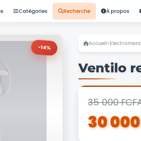
es
Catégories
Recherche
À propos
Accueil
>
Electromen
-14%
Ventilo 
35 000 FCF
30 000