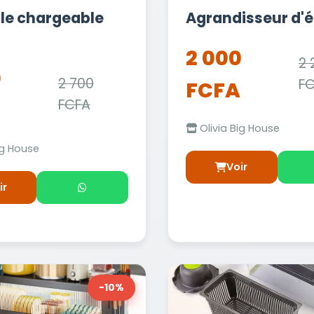
e chargeable
Agrandisseur d'
2 000
2 
0
2 700
F
FCFA
FCFA
Olivia Big House
ig House
Voir
ir
-10%