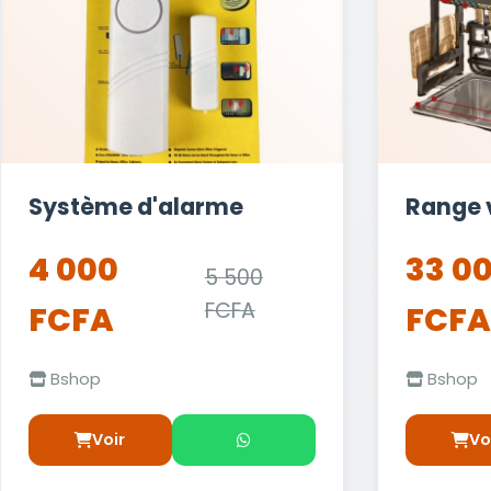
Système d'alarme
Range v
4 000
33 0
5 500
FCFA
FCFA
FCFA
Bshop
Bshop
Voir
Vo