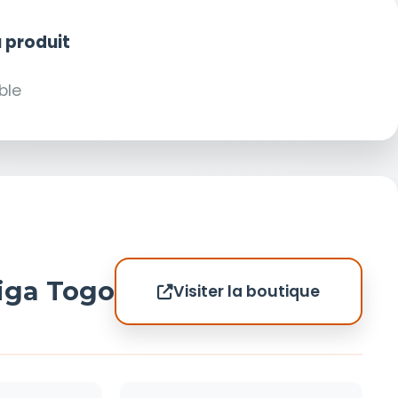
 produit
ble
iga Togo
Visiter la boutique