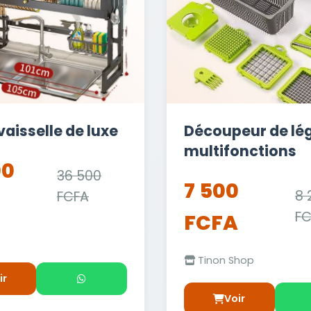
aisselle de luxe
Découpeur de l
multifonctions
00
36 500
7 500
8 
FCFA
F
FCFA
Tinon Shop
ir
Voir