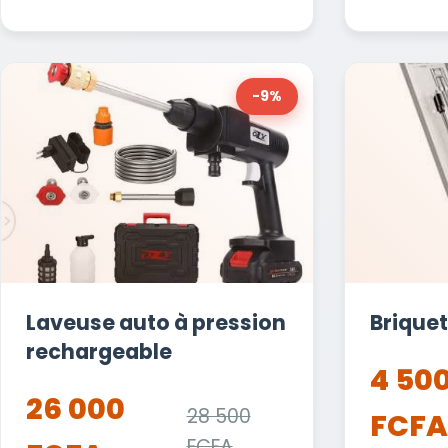
-9%
Laveuse auto à pression
Briquet
rechargeable
4 50
26 000
28 500
FCFA
FCFA