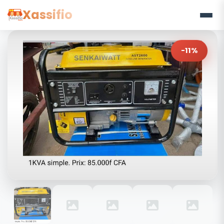
Xassifio
-11%