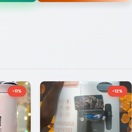
-11%
-12%