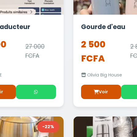
raducteur
Gourde d'eau
00
2 500
27 000
2 
FCFA
F
FCFA
E
Olivia Big House
ir
Voir
-22%