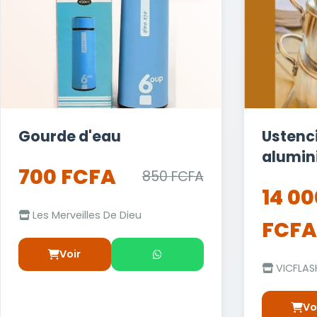
Gourde d'eau
Ustenci
alumi
700 FCFA
850 FCFA
14 00
Les Merveilles De Dieu
FCFA
Voir
VICFLAS
Vo