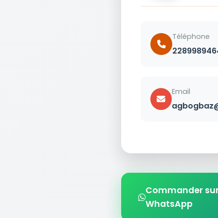
Téléphone
228998946
Email
agbogbaz@
Commander su
WhatsApp