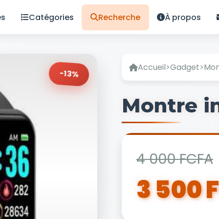
es
Catégories
Recherche
À propos
Accueil
>
Gadget
>
Mon
-13%
Montre in
4 000 FCFA
3 500 