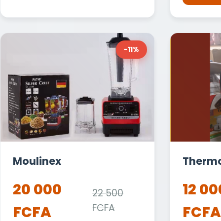
-11%
Moulinex
Thermos
20 000
12 00
22 500
FCFA
FCFA
FCFA