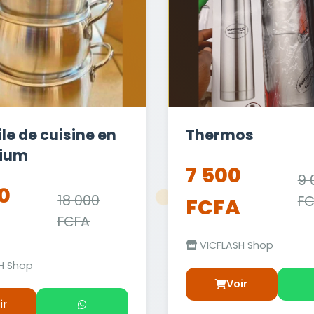
le de cuisine en
Thermos
nium
7 500
9 
0
18 000
FC
FCFA
FCFA
VICFLASH Shop
H Shop
Voir
ir