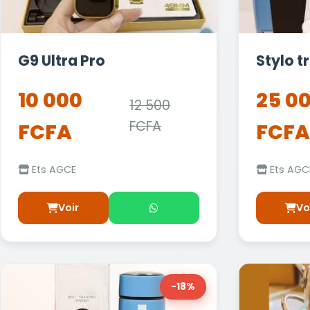
G9 Ultra Pro
Stylo t
10 000
25 0
12 500
FCFA
FCFA
FCFA
Ets AGCE
Ets AGC
Voir
Vo
-18%