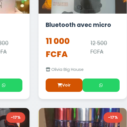
Bluetooth avec micro
11 000
800
12 500
CFA
FCFA
FCFA
Olivia Big House
Voir
-17%
-17%