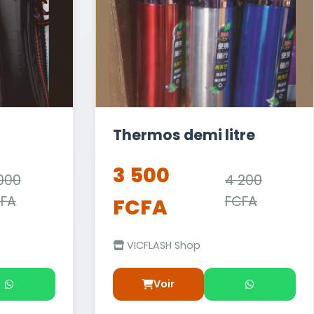
Thermos demi litre
3 500
000
4 200
FA
FCFA
FCFA
VICFLASH Shop
Voir