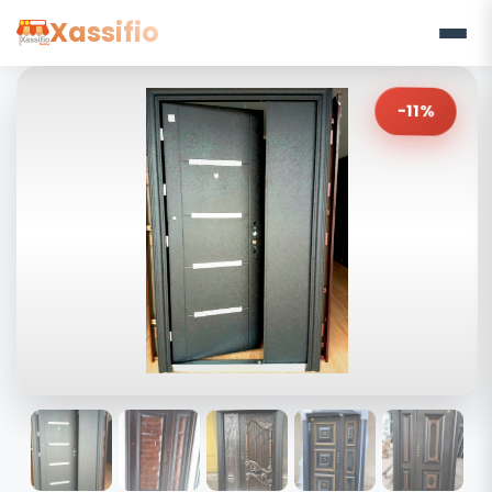
Xassifio
-11%