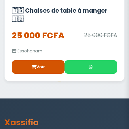
🇹🇬 Chaises de table à manger
🇹🇬
25 000 FCFA
25 000 FCFA
Essohanam
Voir
Xassifio