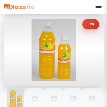
Xassifio
-7%