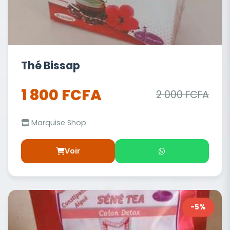
Thé Bissap
1 800 FCFA
2 000 FCFA
Marquise Shop
Voir
-5%