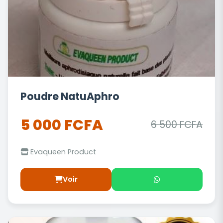
Poudre NatuAphro
5 000 FCFA
6 500 FCFA
Evaqueen Product
Voir