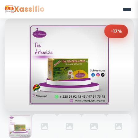
Xassifio
-17%