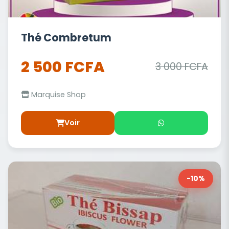
Thé Combretum
2 500 FCFA
3 000 FCFA
Marquise Shop
Voir
-10%