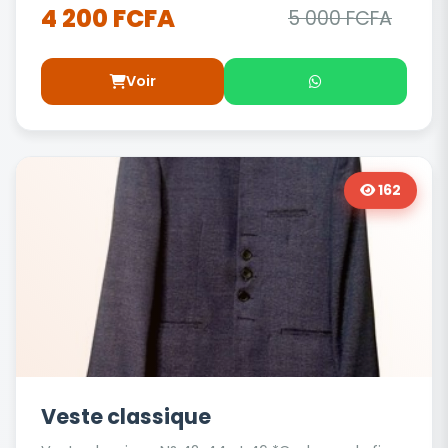
4 200 FCFA
5 000 FCFA
Voir
162
Veste classique