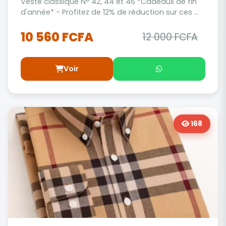
Veste classique N° 42, 44 et 46 *Cadeaux de fin
d'année* - Profitez de 12% de réduction sur ces ...
10 560 FCFA
12 000 FCFA
Voir
168