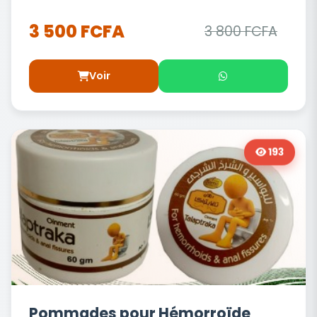
3 500 FCFA
3 800 FCFA
Voir
193
Pommades pour Hémorroïde