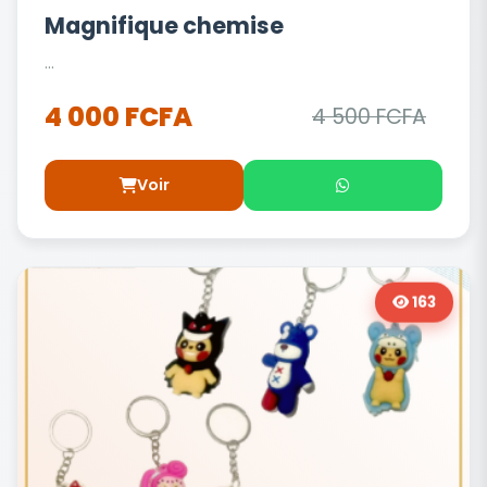
Magnifique chemise
...
4 000 FCFA
4 500 FCFA
Voir
163